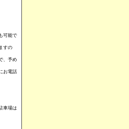
も可能で
ますの
で、予め
にお電話
駐車場は