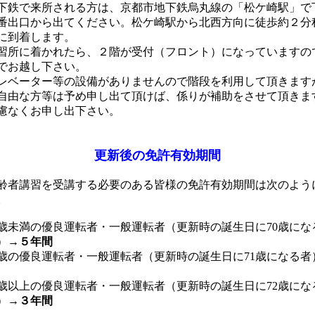
下鉄で来所される方は、京都市地下鉄烏丸線の「松ケ崎駅」で
番出口から出てください。松ケ崎駅から北西方向に徒歩約２分
に到着します。
習所に着かれたら、２階が受付（フロント）になっていますの
でお越し下さい。
レベーター等の設備がありませんので階段を利用して頂きます
自由な方等は予め申し出て頂けば、係りが補助をさせて頂きま
慮なくお申し出下さい。
更新後の免許有効期間
齢者講習を受講する必要のある皆様の免許有効期間は次のよう
。
0歳未満の優良運転者・一般運転者（更新時の誕生日に70歳にな
）→
５年間
0歳の優良運転者・一般運転者（更新時の誕生日に71歳になる者
1歳以上の優良運転者・一般運転者（更新時の誕生日に72歳にな
）→
３年間