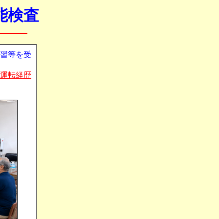
能検査
習等を受
運転経歴