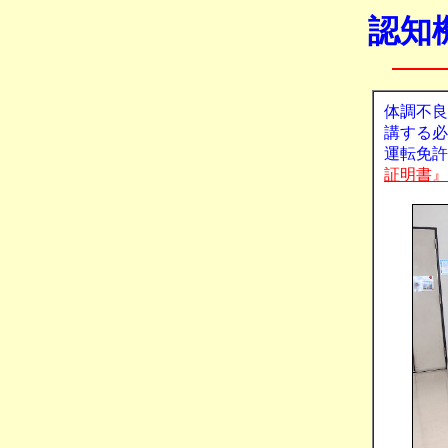
認知
体調不良
講する必
運転免許
証明書』