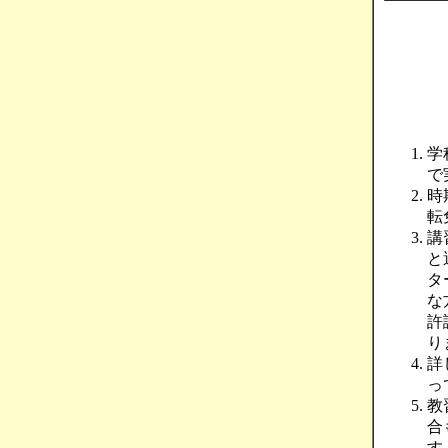
学
で
時
転
講
と
タ
な
許
り
詳
っ
教
合
す