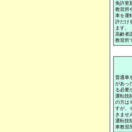
免許更
教習所
車を運
許だけ
ます。
高齢者
教習所
普通車
があっ
る必要
運転技
の方は
すが、
きませ
運転技
車教習