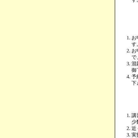
お
す
お
で
混
御
予
下
講
少
近
実