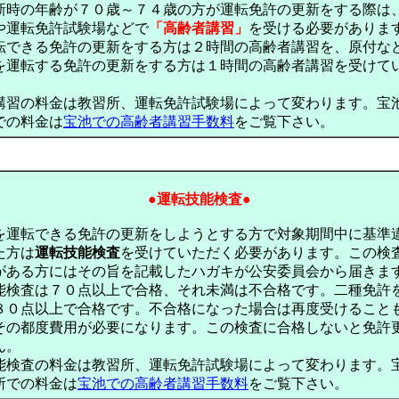
新時の年齢が７０歳～７４歳の方が運転免許の更新をする際は
や運転免許試験場などで
「高齢者講習」
を受ける必要がありま
転できる免許の更新をする方は２時間の高齢者講習を、原付な
を運転する免許の更新をする方は１時間の高齢者講習を受けて
講習の料金は教習所、運転免許試験場によって変わります。宝
での料金は
宝池での高齢者講習手数料
をご覧下さい。
●運転技能検査●
を運転できる免許の更新をしようとする方で対象期間中に基準
た方は
運転技能検査
を受けていただく必要があります。この検
がある方にはその旨を記載したハガキが公安委員会から届きま
能検査は７０点以上で合格、それ未満は不合格です。二種免許
８０点以上で合格です。不合格になった場合は再度受けること
その都度費用が必要になります。この検査に合格しないと免許
ん。
能検査の料金は教習所、運転免許試験場によって変わります。
所での料金は
宝池での高齢者講習手数料
をご覧下さい。