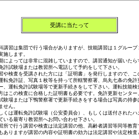
受講に当たって
科講習は集団で行う場合がありますが、技能講習は１グループ
実施します。
期によっては非常に混雑していますので、講習通知が届いたら
免許試験場または教習所へ電話して予約をして下さい。
習や検査を受講された方には「証明書」を発行しますので、こ
運転免許証、写真１枚等を持って所轄警察署、烏丸七条の免許
ー、運転免許試験場等で更新手続きをして下さい。運転技能検
方はこの検査に合格した証明書も必要です。免許更新センター
試験場または下鴨警察署で更新手続きをする場合は写真の持参
ません。
しくは運転免許試験場（公安委員会）、もしくは送付されたハ
ている最寄り教習所へお問い合わせ下さい。
習所で行う講習や検査は法定講習の他、高齢者講習等同等教育
もありますが講習の内容や証明書の効力は法定講習や法定検査
。