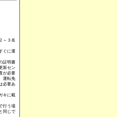
２～３名
すぐに運
の証明書
更新セン
査が必要
、運転免
は必要あ
ガキに載
で行う場
と同じで