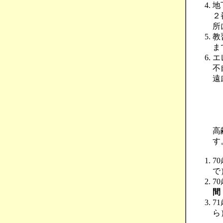
地
２
所
教
ま
エ
不
遠
高
す
7
で
7
間
7
ら