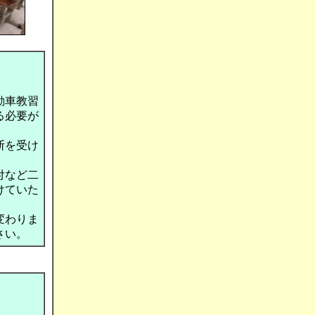
動車教習
る必要が
断を受け
付など二
けていた
変わりま
さい。