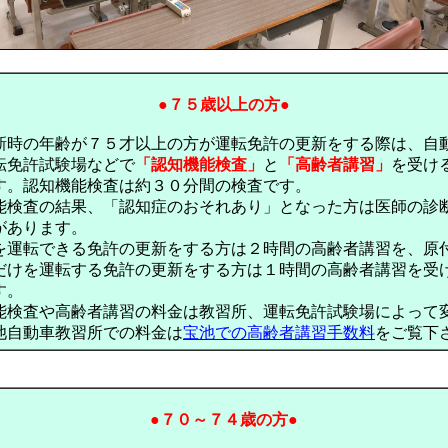
●７５歳以上の方●
新時の年齢が７５才以上の方が運転免許の更新をする際は、自
転免許試験場などで
「認知機能検査」
と
「高齢者講習」
を受け
す。認知機能検査は約３０分間の検査です。
能検査の結果、「認知症のおそれあり」となった方は医師の診
があります。
を運転できる免許の更新をする方は２時間の高齢者講習を、原
だけを運転する免許の更新をする方は１時間の高齢者講習を受
す。
能検査や高齢者講習の料金は教習所、運転免許試験場によって
池自動車教習所での料金は
宝池での高齢者講習手数料
をご覧下
●７０～７４歳の方●