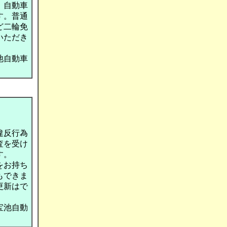
、自動車
す。普通
ど二輪免
いただき
池自動車
違反行為
査を受け
す。
をお持ち
もできま
更新はで
宝池自動