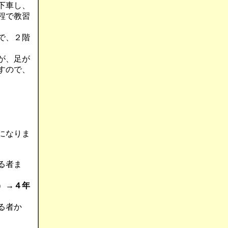
下車し、
程で教習
で、２階
が、足が
すので、
になりま
る者ま
）→
４年
る者か