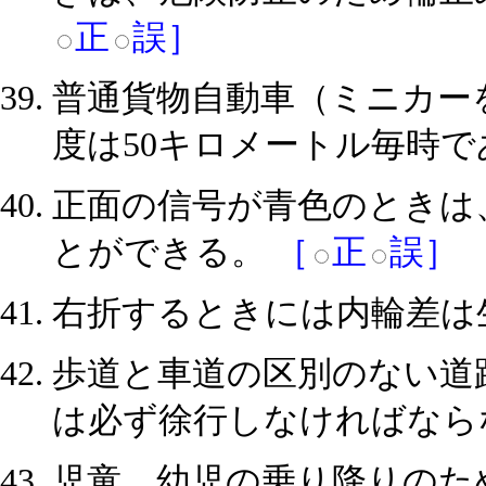
正
誤］
普通貨物自動車（ミニカー
度は50キロメートル毎時
正面の信号が青色のときは
とができる。
［
正
誤］
右折するときには内輪差は
歩道と車道の区別のない道
は必ず徐行しなければなら
児童、幼児の乗り降りのた