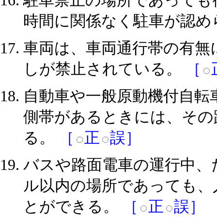
駐車禁止の場所であっても
時間に関係なく駐車が認め
車両は、車両通行帯の有無
しが禁止されている。
［
自動車や一般原動機付自転
側帯があるときには、その
る。
［
正
誤］
バスや路面電車の運行中、
ル以内の場所であっても、
とができる。
［
正
誤］