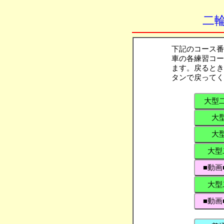
二
下記のコース番
車の各練習コー
ます。戻るとき
タンで戻ってく
大型
大
大
大型
■動画
大型
■動画